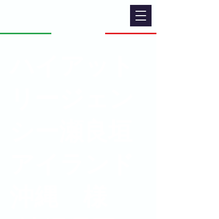
ハイアット
リージェン
シー瀬良垣
アイランド
沖縄 様