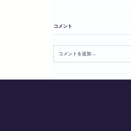
2026夏季休業のお知らせ
コメント
平素は格別のご高配を賜り厚く御
礼申し上げます。 誠に勝手なが
ら、下記の期間を弊社の夏季休業
コメントを追加…
とさせて頂きます。 ・夏季休
業：2026年8月11日(火)～8月16
日(日) 但し、弊社がテナント入居
しております倉庫会社、並びに協
力運送会社の夏季休業体制の関係
もあり、夏季休業前の出荷につい
ては8月6(木)まで、また夏季休業
後は8/17(月)以降での対応となり
ますことを予めご了承ください。
また、イタリア・