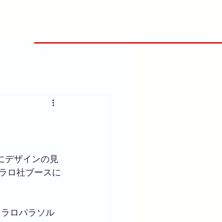
EOご挨拶
More
びにデザインの見
スコラロ社ブースに
コラロパラソル