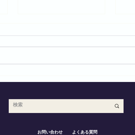
HC
駐日イタリア大使館 共和国記
念日レセプション2026
お問い合わせ
よくある質問