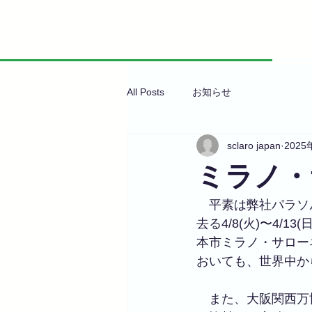
All Posts
お知らせ
sclaro japan
2025
ミラノ・
　平素は弊社パラソ
去る4/8(火)〜4
本市ミラノ・サローネ(
おいても、世界中か
　また、大阪関西万