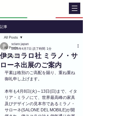
記事
All Posts
sclaro japan
All Posts
2025年4月7日
読了時間: 1分
伊スコラロ社 ミラノ・サ
お知らせ
ローネ出展のご案内
平素は格別のご高配を賜り、重ね重ね
御礼申し上げます。
本年も4月8日(火)～13日(日)まで、イタ
リア・ミラノにて、世界最高峰の家具
及びデザインの見本市であるミラノ・
サローネ(SALONE DEL MOBILE)が開