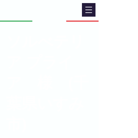
ソルべテリ
ア プライ
ア 様 (千
葉県いすみ
市)