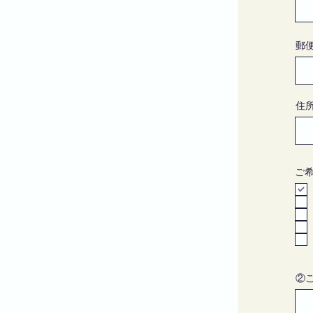
郵
住
ご
②