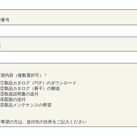
便番号
所
R
希望内容（複数選択可）
*
e
①製品カタログ（PDF）のダウンロード
q
u
②製品カタログ（冊子）の郵送
i
③取扱説明書の送付
r
④図面の送付
e
⑤製品メンテナンスの希望
d
ご希望の方は、送付先の住所をご記入ください