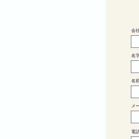
会
名
名
メ
電